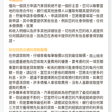
僅向一個貸方申請汽車貸款絕不是一個好主意。您可以聯繫當
地的信用合作社，銀行或其他放債人以獲取有關其提供的信
息，然後申請多個債權人。申請貸款時，您將需要填寫一些貸
款申請，其中需要提供某些信息，例如您的社會保險號，任何
未償債務，就業
和收入明細以及許多其他詳細信息。切勿誇大您的收入或提供
任何錯誤的信息，因為您在表格中提供的所有信息都會得到驗
證。
如何找到合適的貸款報價
在申請貸款時，仔細查看每筆報價以找到最佳報價。
鳳山機車
盡量避免向您收取大量費用的優惠。要考慮的另一項至關
借款
重要的事情是貸款期限。較長的期限可能會降低您的每月付款
額。但是，請記住，當您支付更長的期限時，您將支付更多的
利息。另外，建議不要選擇將向您收取預付款的貸款。如果您
提早還清貸款，許多債權人會收取費用，沒有人喜歡收取提早
還款的費用。
許多購車者常常認為，汽車經銷商為他們提供了最佳的融資
率。但這總是不對的。您當然可以考慮您的汽車經銷商提供的
貸款，但是要確保最低利率，請嘗試從信用社，銀行或任何第
三方貸方獲得預先批准的貸款。如果您的經銷店提供的利率低