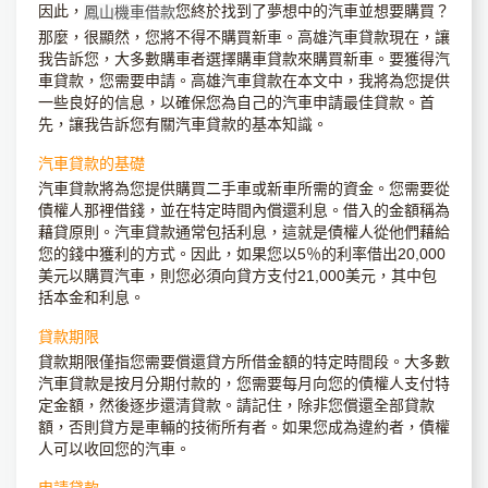
因此，
您終於找到了夢想中的汽車並想要購買？
鳳山機車借款
那麼，很顯然，您將不得不購買新車。高雄汽車貸款現在，讓
我告訴您，大多數購車者選擇購車貸款來購買新車。要獲得汽
車貸款，您需要申請。高雄汽車貸款在本文中，我將為您提供
一些良好的信息，以確保您為自己的汽車申請最佳貸款。首
先，讓我告訴您有關汽車貸款的基本知識。
汽車貸款的基礎
汽車貸款將為您提供購買二手車或新車所需的資金。您需要從
債權人那裡借錢，並在特定時間內償還利息。借入的金額稱為
藉貸原則。汽車貸款通常包括利息，這就是債權人從他們藉給
您的錢中獲利的方式。因此，如果您以5％的利率借出20,000
美元以購買汽車，則您必須向貸方支付21,000美元，其中包
括本金和利息。
貸款期限
貸款期限僅指您需要償還貸方所借金額的特定時間段。大多數
汽車貸款是按月分期付款的，您需要每月向您的債權人支付特
定金額，然後逐步還清貸款。請記住，除非您償還全部貸款
額，否則貸方是車輛的技術所有者。如果您成為違約者，債權
人可以收回您的汽車。
申請貸款