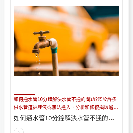
如何通水管10分鐘解決水管不通的問題?鑑於許多
供水管道被埋沒或無法進入，分析和修復損壞通常
需要電子範圍來驗證損壞的原因，確切位置和程
如何通水管10分鐘解決水管不通的問
度。如果問題是堵塞，通水管通常用電子蛇或螺旋
題?
鑽清除線路。