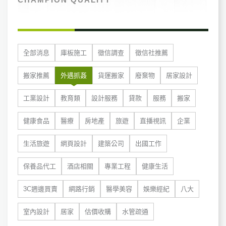
全部消息
庫板施工
徵信調查
徵信社推薦
搬家推薦
外遇抓姦
貨運搬家
廢棄物
居家設計
工業設計
教育類
設計服務
貸款
服務
搬家
健康食品
醫療
房地產
旅遊
直播視訊
企業
生活旅遊
網頁設計
建築公司
出國工作
保養品代工
酒店相關
專業工程
健康生活
3C週邊買賣
網路行銷
醫學美容
娛樂經紀
八大
室內設計
居家
估價收購
水管疏通