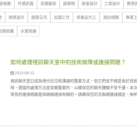
家推薦
外遇抓姦
貨運搬家
廢棄物
居家設計
工業設計
教育
遊
網頁設計
建築公司
出國工作
保養品代工
酒店相關
專業
估價收購
水管疏通
如何處理視訊聊天室中的技術故障或連接問題？
2023-09-12
視訊聊天室已成為現代社交和溝通的重要方式，但它們並不總是免於技
時，適當的處理方法是至關重要的，以確保您的聊天體驗不受干擾。本
常見的連接問題是與網絡連接有關的。請確保您的互聯網連接穩定，無