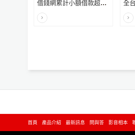
信用檢查的信息，因此可能會增加
貸款
借錢網累計小額借款超過
全
您的查詢，從而妨礙您獲得其他地
周轉
100億元
對
方的貸款。借錢網如果您有信貸問
更少
題，但仍想嘗試這樣的貸款，請堅
款人
持在申請前先諮詢經理，並告知經
要償
理您的情況並詢問可用的選項。
率。
首頁
產品介紹
最新訊息
問與答
影音相本