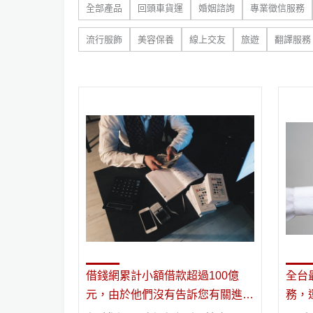
全部產品
回頭車貨運
婚姻諮詢
專業徵信服務
流行服飾
美容保養
線上交友
旅遊
翻譯服務
借錢網累計小額借款超過100億
全台
元，由於他們沒有告訴您有關進行
務，