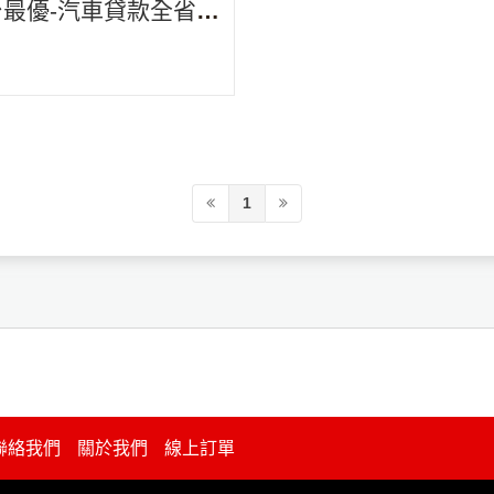
相比，短期貸款提供了更快的
台最優-汽車貸款全省一
時間，因為它涉及的審批流程
一服務
。汽車貸款的總成本取決於借
的每月還款額，並且還取決於
還的總金額，這主要取決於利
1
聯絡我們
關於我們
線上訂單