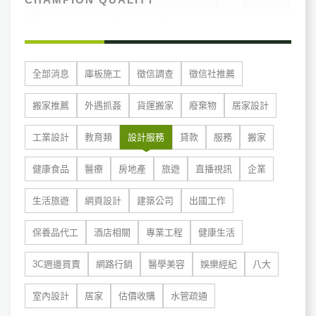
全部消息
庫板施工
徵信調查
徵信社推薦
搬家推薦
外遇抓姦
貨運搬家
廢棄物
居家設計
工業設計
教育類
設計服務
貸款
服務
搬家
健康食品
醫療
房地產
旅遊
直播視訊
企業
生活旅遊
網頁設計
建築公司
出國工作
保養品代工
酒店相關
專業工程
健康生活
3C週邊買賣
網路行銷
醫學美容
娛樂經紀
八大
室內設計
居家
估價收購
水管疏通