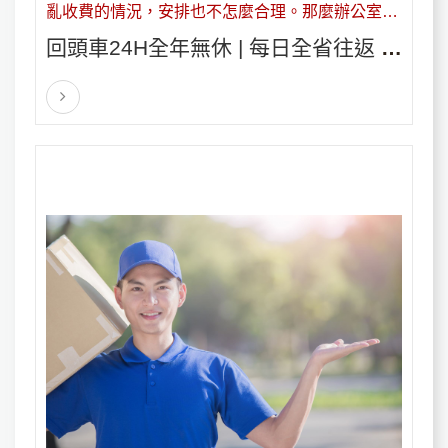
亂收費的情況，安排也不怎麼合理。那麼辦公室搬
家哪家好呢！對於很多企業來說，企業的老闆肯定
回頭車24H全年無休 | 每日全省往返 價
很想知道這些問題吧！
格優惠 好品質