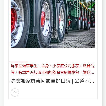
屏東回頭車學生、單身、小家庭公司搬家，派員估
算，有誤差須加派車輛均依原合約價承包，讓你搬
家放心有保障。我們亦能協助廠商,~
專業搬家屏東回頭車好口碑 | 公道不加
價合約保障省錢省時放心‎