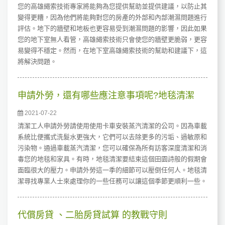
您的高雄繩索技術專家將能夠為您提供幫助並提供建議，以防止其
變得更糟，因為他們將能夠對您的房產的外部和內部潮濕問題進行
評估。地下的牆壁和地板也更容易受到潮濕問題的影響，因此如果
您的地下室無人看管，高雄繩索技術只會使您的牆壁更脆弱，更容
易變得不穩定。然而，在地下室高雄繩索技術的幫助和建議下，這
將解決問題。
申請外勞，還有哪些應注意事項呢?地毯清潔
2021-07-22
清潔工人申請外勞請使用使用卡車安裝蒸汽清潔的公司。因為車載
系統比便攜式洗髮水更強大，它們可以去除更多的污垢、過敏原和
污染物。通過車載蒸汽清潔，您可以確保為所有訪客深度清潔和消
毒您的地毯和家具。有時，地毯清潔要結束這個田園詩般的假期會
面臨很大的壓力。申請外勞這一季的細節可以壓倒任何人。地毯清
潔尋找專業人士來處理你的一些任務可以讓這個季節更順利一些。
代償房貸 、二胎房貸試算 的教戰守則