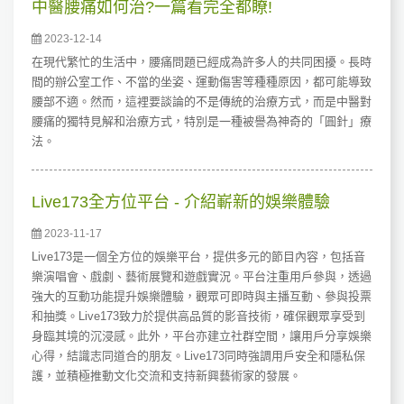
中醫腰痛如何治?一篇看完全都瞭!
2023-12-14
在現代繁忙的生活中，腰痛問題已經成為許多人的共同困擾。長時
間的辦公室工作、不當的坐姿、運動傷害等種種原因，都可能導致
腰部不適。然而，這裡要談論的不是傳統的治療方式，而是中醫對
腰痛的獨特見解和治療方式，特別是一種被譽為神奇的「圓針」療
法。
Live173全方位平台 - 介紹嶄新的娛樂體驗
2023-11-17
Live173是一個全方位的娛樂平台，提供多元的節目內容，包括音
樂演唱會、戲劇、藝術展覽和遊戲實況。平台注重用戶參與，透過
強大的互動功能提升娛樂體驗，觀眾可即時與主播互動、參與投票
和抽獎。Live173致力於提供高品質的影音技術，確保觀眾享受到
身臨其境的沉浸感。此外，平台亦建立社群空間，讓用戶分享娛樂
心得，結識志同道合的朋友。Live173同時強調用戶安全和隱私保
護，並積極推動文化交流和支持新興藝術家的發展。