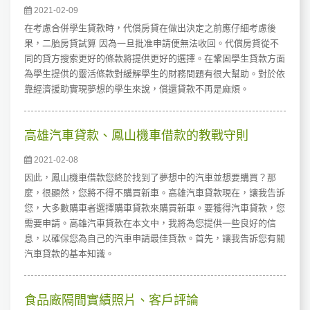
2021-02-09
在考慮合併學生貸款時，代償房貸在做出決定之前應仔細考慮後
果，二胎房貸試算 因為一旦批准申請便無法收回。代償房貸從不
同的貸方搜索更好的條款將提供更好的選擇。在鞏固學生貸款方面
為學生提供的靈活條款對緩解學生的財務問題有很大幫助。對於依
靠經濟援助實現夢想的學生來說，償還貸款不再是麻煩。
高雄汽車貸款、鳳山機車借款的教戰守則
2021-02-08
因此，鳳山機車借款您終於找到了夢想中的汽車並想要購買？那
麼，很顯然，您將不得不購買新車。高雄汽車貸款現在，讓我告訴
您，大多數購車者選擇購車貸款來購買新車。要獲得汽車貸款，您
需要申請。高雄汽車貸款在本文中，我將為您提供一些良好的信
息，以確保您為自己的汽車申請最佳貸款。首先，讓我告訴您有關
汽車貸款的基本知識。
食品廠隔間實績照片、客戶評論