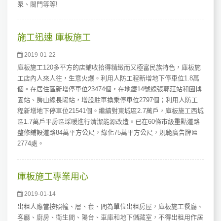
泵、閥門等等!
施工迅速 庫板施工
2019-01-22
庫板施工120多平方的店鋪收拾得精緻而又極富民族特色，庫板施
工店內人來人往，生意火爆。利用人防工程新增地下停車位1.8萬
個。在居住區新增停車位23474個，在地鐵14號線張郭莊站和園博
園站、房山線長陽站，增設駐車換乘停車位2797個；利用人防工
程新增地下停車位21541個。繼續對東城區2.7萬戶，庫板施工西城
區1.7萬戶平房區埰暖進行清潔能源改造。已在60條市級重點道路
整修鋪設道路84萬平方公尺，綠化75萬平方公尺，規範廣告牌匾
2774處。
庫板施工專業用心
2019-01-14
出租人應當按照幢、層、套、間為單位出租房屋，庫板施工餐廳、
客廳、廚房、衛生間、陽台、車庫和地下儲藏室，不得出租用作居