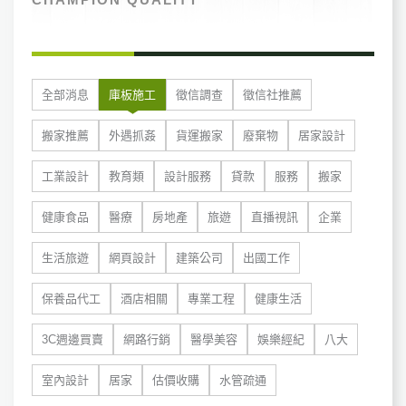
全部消息
庫板施工
徵信調查
徵信社推薦
搬家推薦
外遇抓姦
貨運搬家
廢棄物
居家設計
工業設計
教育類
設計服務
貸款
服務
搬家
健康食品
醫療
房地產
旅遊
直播視訊
企業
生活旅遊
網頁設計
建築公司
出國工作
保養品代工
酒店相關
專業工程
健康生活
3C週邊買賣
網路行銷
醫學美容
娛樂經紀
八大
室內設計
居家
估價收購
水管疏通