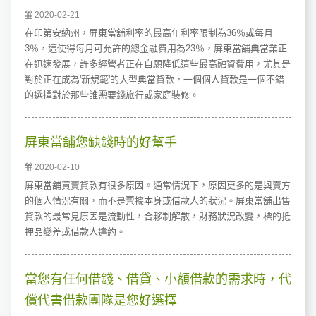
2020-02-21
在印第安納州，屏東當舖利率的最高年利率限制為36％或每月
3％，這使得每月可允許的總金融費用為23％，屏東當舖典當業正
在迅速發展，許多經營者正在自願降低這些最高融資費用，尤其是
對於正在成為'新規範'的大型典當貸款，一個個人貸款是一個不錯
的選擇對於那些誰需要錢旅行或家庭裝修。
屏東當舖您缺錢時的好幫手
2020-02-10
屏東當舖買賣貸款有很多原因。通常情況下，原因更多的是與賣方
的個人情況有關，而不是票據本身或借款人的狀況。屏東當舖出售
貸款的最常見原因是流動性，合夥制解散，財務狀況改變，標的抵
押品變差或借款人違約。
當您有任何借錢、借貸、小額借款的需求時，代
償代書借款團隊是您好選擇