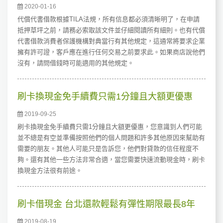
2020-01-16
代償代書借款根據TILA法規，所有信息都必須清晰明了，在申請
抵押草坪之前，請務必索取該文件並仔細閱讀所有細則。也有代償
代書借款消費者保護機構對典當行有其他規定，這通常將要求企業
擁有許可證，客戶應在進行任何交易之前要求此。如果商店說他們
沒有，請問借錢時可能適用的其他規定。
刷卡換現金免手續費只需1分鐘且大額更優惠
2019-09-25
刷卡換現金免手續費只需1分鐘且大額更優惠，您意識到人們可能
並不總是有空並準備按照他們的個人問題和許多其他原因來幫助有
需要的朋友。其他人可能只是告訴您，他們對貸款的信任程度不
夠。還有其他一些方法非常合適，當您需要快速流動現金時，刷卡
換現金方法很有前途。
刷卡借現金 台北還款輕鬆有彈性期限最長8年
2019-08-19