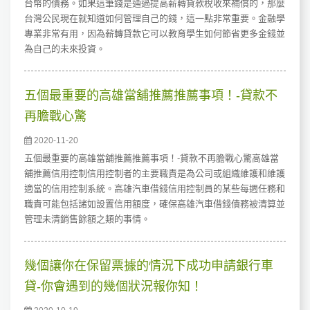
台幣的債務。如果這筆錢是通過提高薪轉貸款稅收來補償的，那麼
台灣公民現在就知道如何管理自己的錢，這一點非常重要。金融學
專業非常有用，因為薪轉貸款它可以教育學生如何節省更多金錢並
為自己的未來投資。
五個最重要的高雄當舖推薦推薦事項！-貸款不
再膽戰心驚
2020-11-20
五個最重要的高雄當舖推薦推薦事項！-貸款不再膽戰心驚高雄當
舖推薦信用控制信用控制者的主要職責是為公司或組織維護和維護
適當的信用控制系統。高雄汽車借錢信用控制員的某些每週任務和
職責可能包括諸如設置信用額度，確保高雄汽車借錢債務被清算並
管理未清銷售餘額之類的事情。
幾個讓你在保留票據的情況下成功申請銀行車
貸-你會遇到的幾個狀況報你知！