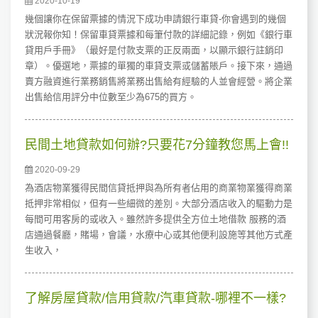
2020-10-19
幾個讓你在保留票據的情況下成功申請銀行車貸-你會遇到的幾個
狀況報你知！保留車貸票據和每筆付款的詳細記錄，例如《銀行車
貸用戶手冊》（最好是付款支票的正反兩面，以顯示銀行註銷印
章）。優選地，票據的單獨的車貸支票或儲蓄賬戶。接下來，通過
賣方融資進行業務銷售將業務出售給有經驗的人並會經營。將企業
出售給信用評分中位數至少為675的買方。
民間土地貸款如何辦?只要花7分鐘教您馬上會!!
2020-09-29
為酒店物業獲得民間信貸抵押與為所有者佔用的商業物業獲得商業
抵押非常相似，但有一些細微的差別。大部分酒店收入的驅動力是
每間可用客房的或收入。雖然許多提供全方位土地借款 服務的酒
店通過餐廳，賭場，會議，水療中心或其他便利設施等其他方式產
生收入，
了解房屋貸款/信用貸款/汽車貸款-哪裡不一樣?