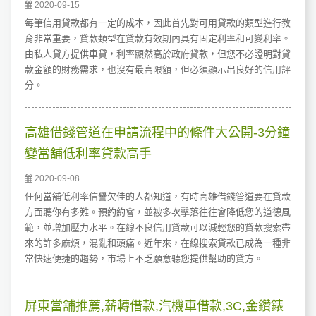
2020-09-15
每筆信用貸款都有一定的成本，因此首先對可用貸款的類型進行教
育非常重要，貸款類型在貸款有效期內具有固定利率和可變利率。
由私人貸方提供車貸，利率顯然高於政府貸款，但您不必證明對貸
款金額的財務需求，也沒有最高限額，但必須顯示出良好的信用評
分。
高雄借錢管道在申請流程中的條件大公開-3分鐘
變當舖低利率貸款高手
2020-09-08
任何當舖低利率信譽欠佳的人都知道，有時高雄借錢管道要在貸款
方面聽你有多難。預約約會，並被多次擊落往往會降低您的道德風
範，並增加壓力水平。在線不良信用貸款可以減輕您的貸款搜索帶
來的許多麻煩，混亂和頭痛。近年來，在線搜索貸款已成為一種非
常快速便捷的趨勢，市場上不乏願意聽您提供幫助的貸方。
屏東當舖推薦,薪轉借款,汽機車借款,3C,金鑽錶