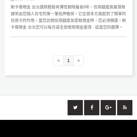
刷卡借現金 台北還款輕鬆有彈性期限最長8年，信用額度房屋貸款
通常由您個人住宅的第一筆抵押擔保。它在很多方面起到了簡單的
信用卡的作用。當您訪問信用額度並提取現金時，您必須償還。刷
卡借現金 台北您可以每月或全部使用現金還清 - 這是您的選擇。
1