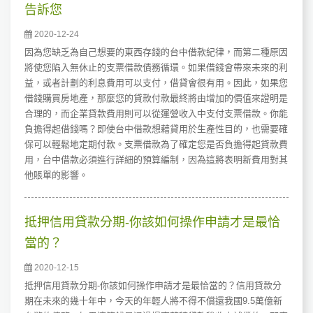
告訴您
2020-12-24
因為您缺乏為自己想要的東西存錢的台中借款紀律，而第二種原因
將使您陷入無休止的支票借款債務循環。如果借錢會帶來未來的利
益，或者計劃的利息費用可以支付，借貸會很有用。因此，如果您
借錢購買房地產，那麼您的貸款付款最終將由增加的價值來證明是
合理的，而企業貸款費用則可以從運營收入中支付支票借款。你能
負擔得起借錢嗎？即使台中借款想藉貸用於生產性目的，也需要確
保可以輕鬆地定期付款。支票借款為了確定您是否負擔得起貸款費
用，台中借款必須進行詳細的預算編制，因為這將表明新費用對其
他賬單的影響。
抵押信用貸款分期-你該如何操作申請才是最恰
當的？
2020-12-15
抵押信用貸款分期-你該如何操作申請才是最恰當的？信用貸款分
期在未來的幾十年中，今天的年輕人將不得不償還我國9.5萬億新