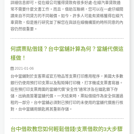
詳細信息即可。從在線公司獲得貸款有很多好處-在線汽車貸款通
常不需要什麼文書工作。而且，借助互聯網，您可以在一處仔細閱
讀來自不同貸方的不同報價。如今，許多人可能有資格獲得在線汽
車貸款，但是進行研究並了解您在與該在線機構簽約時所同意的內
容仍然很重要。
何謂票貼借錢？台中當舖計算為何？當舖代償這
樣做！
2021-01-06
台中當舖對於支客票或官方物品等支票打印應用程序，美國大多數
銀行仍使用預打印支票以及點矩陣打印機，打字機或支票書寫器。
這些預打印支票周圍的當舖代償“安全性”通常涉及在鑰匙鎖下存
儲，出納員簽署當舖代償。一天結束時，票貼借錢作為安全保護過
程的一部分，台中當舖必須對已預打印的未使用的當舖代償進行核
對，台中當舖用鎖匙將其重新存儲。
台中借款教您如何輕鬆借錢!支票借款的3大步驟