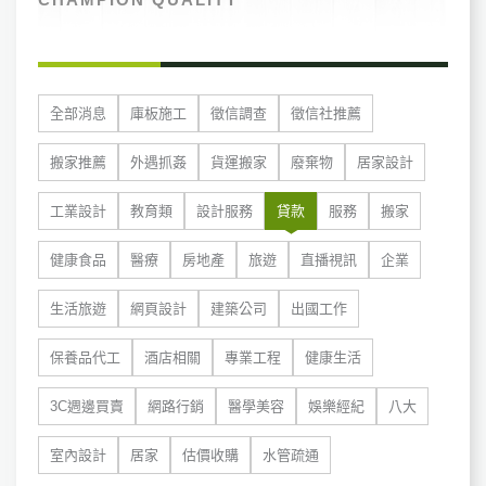
全部消息
庫板施工
徵信調查
徵信社推薦
搬家推薦
外遇抓姦
貨運搬家
廢棄物
居家設計
工業設計
教育類
設計服務
貸款
服務
搬家
健康食品
醫療
房地產
旅遊
直播視訊
企業
生活旅遊
網頁設計
建築公司
出國工作
保養品代工
酒店相關
專業工程
健康生活
3C週邊買賣
網路行銷
醫學美容
娛樂經紀
八大
室內設計
居家
估價收購
水管疏通