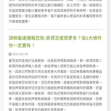
提供的抵押貸款利率可能比銀行機構低，反之亦然。當一家融資公
司當前開展活動以獲取更多客戶或與其競爭對手競爭時，就會發生
這種情況。發生這種情況時，客戶最終會以更高的利率獲得更多的
汽車借款選擇。
頭條最速爆報您知-房貸怎樣貸更多？這2大條件
你一定要有！
2021-02-26
最常見的是用於住房裝修，住房抵押貸款再融資，第一房貸和第二
房貸的無抵押個人房貸。無抵押個人貸款可能比有抵押貸款貴一
些，因為它們對貸方而言具有更大的風險，但您無需擁有財產權益
或任何其他抵押品即可申請。信用評分可能是對借入金額的限制，
但是即使您信用欠佳，您仍然有資格。房屋抵押貸款再融資和第一
筆抵押貸款是評估您是否已通過抵押貸款購買房屋的好選擇。您當
前的貸方提供第一筆房貸，用於為您現有的抵押貸款進行住房裝
修。通過住房抵押貸款再融資，您的實際房貸將得到再融資。您將
不會藉入更多的錢，但是再融資會降低您的房屋抵押房貸每月還款
額，從而使您有更多的錢用於改善房屋。