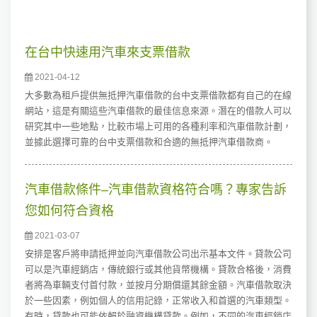
在台中快速用汽車來支票借款
2021-04-12
大多數為租戶提供無抵押汽車借款的台中支票借款都有自己的在線
網站，這是有關這些汽車借款的最佳信息來源。潛在的借款人可以
研究其中一些地點，比較市場上可用的各種利率和汽車借款計劃，
並據此選擇可靠的台中支票借款和合適的無抵押汽車借款商。
汽車借款條件–汽車借款資格符合嗎？專家告訴
您如何符合資格
2021-03-07
安排是客戶將申請抵押並向汽車借款公司出示基本文件。貸款公司
可以是汽車經銷店，傳統銀行或其他貨幣機構。貸款合格後，消費
者將為車輛支付首付款，並按月分期償還其餘金額。汽車借款取決
於一些因素，例如個人的信用記錄，正常收入和首選的汽車類型。
有時，貸款也可能依賴於融資機構貸款。例如，不同的汽車經銷店