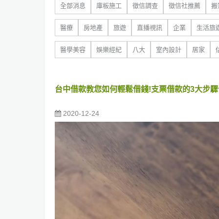
全部消息
庫板施工
徵信調查
徵信社推薦
搬
醫療
房地產
旅遊
直播視訊
企業
生活旅
醫學美容
娛樂經紀
八大
室內設計
居家
台中借款教您如何輕鬆借錢!支票借款的3大步
2020-12-24