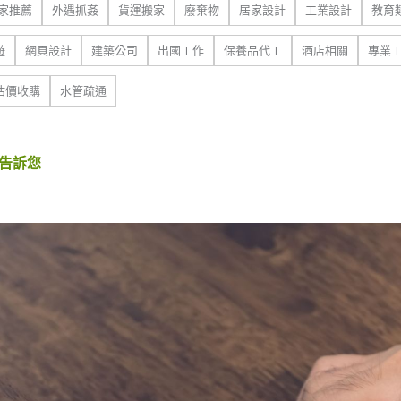
家推薦
外遇抓姦
貨運搬家
廢棄物
居家設計
工業設計
教育
遊
網頁設計
建築公司
出國工作
保養品代工
酒店相關
專業
估價收購
水管疏通
驟告訴您