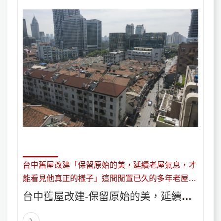
台中舊屋改建「保留原始的美，延續老屋氣息，才
能看見他真正的樣子」這間閒置已久的多年老屋，
因為地理位置良好，屋主便再次拿出來整理。
台中舊屋改建-保留原始的美，延續老
屋氣息