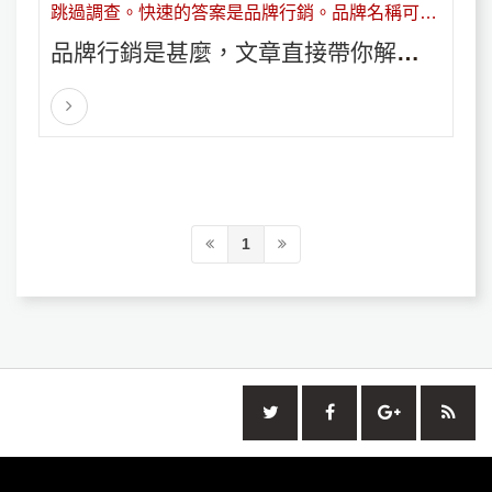
跳過調查。快速的答案是品牌行銷。品牌名稱可立
即告知客戶公司的聲譽，使他們能夠信任企業提供
品牌行銷是甚麼，文章直接帶你解析
的每種產品或服務的質量。品牌行銷僅提及品牌名
技巧、迷思，品牌策略等等
稱（或品牌徽標的外觀）就會使客戶對業務的所有
體驗和看法都變幻莫測，無論好壞。
1