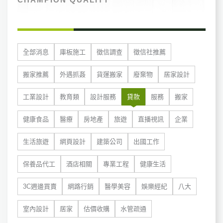
全部消息
庫板施工
徵信調查
徵信社推薦
搬家推薦
外遇抓姦
貨運搬家
廢棄物
居家設計
工業設計
教育類
設計服務
貸款
服務
搬家
健康食品
醫療
房地產
旅遊
直播視訊
企業
生活旅遊
網頁設計
建築公司
出國工作
保養品代工
酒店相關
專業工程
健康生活
3C週邊買賣
網路行銷
醫學美容
娛樂經紀
八大
室內設計
居家
估價收購
水管疏通