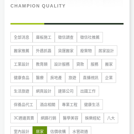
CHAMPION QUALITY
全部消息
庫板施工
徵信調查
徵信社推薦
搬家推薦
外遇抓姦
貨運搬家
廢棄物
居家設計
工業設計
教育類
設計服務
貸款
服務
搬家
健康食品
醫療
房地產
旅遊
直播視訊
企業
生活旅遊
網頁設計
建築公司
出國工作
保養品代工
酒店相關
專業工程
健康生活
3C週邊買賣
網路行銷
醫學美容
娛樂經紀
八大
室內設計
居家
估價收購
水管疏通