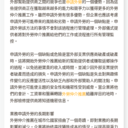
外部幫助提供商之間的競爭也是
的一個優勢，因為這
申請外勞
些提供商正在獲取越來越多的能力和競爭力以獲得更多的外勞
仲介推薦工作。雖然申請外勞有很多優勢，但企業也應該考慮
申請外勞可能帶來的風險和劣勢。申請外勞的一個缺點是，申
請外勞該方法的事情不會對該過程進行管理處理。外部儀式提
供者將對外勞仲介推薦給他們的工作或流程進行所有管理監
控。
申請外勞的另一個缺點或危險是當外部支票供應商破產或破產
時。這將開始外勞仲介推薦給新的幫助提供者或賺取返鄉操作
的過程，以免逃避寶貴的收入或時間，並減少因外部支票提供
者破產而造成的損失。申請外勞的另一個缺點是失去對興趣條
件變化的反應靈活性以及缺乏內部和外部贊助人的關注點。申
請外勞也可能使主題的安全性和機密性受到威脅。當企業將他
們的會計、工資單和醫藥轉錄
給離岸目的地時，
外勞仲介推薦
外部檢修提供商將知道機密信息。
業務申請外勞的長期影響
外勞仲介推薦在城市化國家扭曲了一個奇蹟，即對業務的長期
影響和減少。企業將始終尋找犧牲成本的情況，以提高競爭力