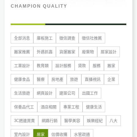
CHAMPION QUALITY
全部消息
庫板施工
徵信調查
徵信社推薦
搬家推薦
外遇抓姦
貨運搬家
廢棄物
居家設計
工業設計
教育類
設計服務
貸款
服務
搬家
健康食品
醫療
房地產
旅遊
直播視訊
企業
生活旅遊
網頁設計
建築公司
出國工作
保養品代工
酒店相關
專業工程
健康生活
3C週邊買賣
網路行銷
醫學美容
娛樂經紀
八大
室內設計
居家
估價收購
水管疏通