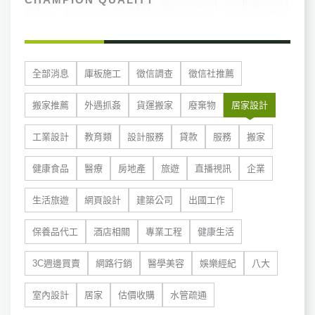
全部消息
庫板施工
徵信調查
徵信社推薦
搬家推薦
外遇抓姦
貨運搬家
廢棄物
居家設計
工業設計
教育類
設計服務
貸款
服務
搬家
健康食品
醫療
房地產
旅遊
直播視訊
企業
生活旅遊
網頁設計
建築公司
出國工作
保養品代工
酒店相關
專業工程
健康生活
3C週邊買賣
網路行銷
醫學美容
娛樂經紀
八大
室內設計
居家
估價收購
水管疏通