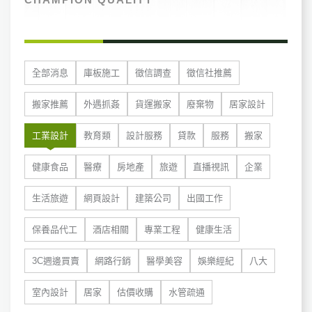
全部消息
庫板施工
徵信調查
徵信社推薦
搬家推薦
外遇抓姦
貨運搬家
廢棄物
居家設計
工業設計
教育類
設計服務
貸款
服務
搬家
健康食品
醫療
房地產
旅遊
直播視訊
企業
生活旅遊
網頁設計
建築公司
出國工作
保養品代工
酒店相關
專業工程
健康生活
3C週邊買賣
網路行銷
醫學美容
娛樂經紀
八大
室內設計
居家
估價收購
水管疏通