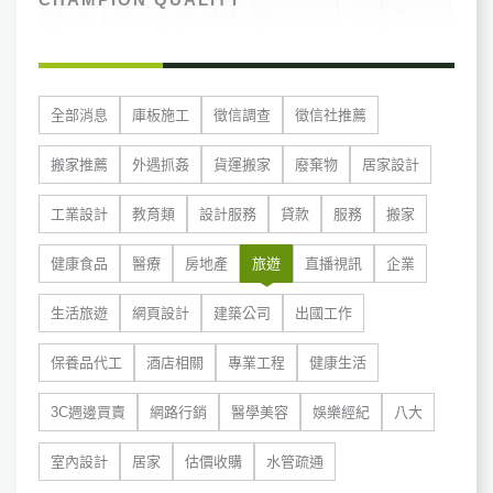
全部消息
庫板施工
徵信調查
徵信社推薦
搬家推薦
外遇抓姦
貨運搬家
廢棄物
居家設計
工業設計
教育類
設計服務
貸款
服務
搬家
健康食品
醫療
房地產
旅遊
直播視訊
企業
生活旅遊
網頁設計
建築公司
出國工作
保養品代工
酒店相關
專業工程
健康生活
3C週邊買賣
網路行銷
醫學美容
娛樂經紀
八大
室內設計
居家
估價收購
水管疏通