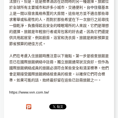
法旅行。但是，這是標準酒店在訪問時的另一種選擇。旅館位
於全球所有主要城市和許多小城市，交通便利。
台中住宿
基本
上是一間以宿舍風格佈置的大房間。這些地方並不適合那些尋
求奢華或私密性的人，而對於那些希望在下一次旅行之前尋找
一個乾淨，負擔得起且安全的睡眠場所的人來說，它們是理想
的選擇。旅館是年輕旅行者或背包客的好去處，因為它們還提
供共用起居室，例如廚房，浴室和洗衣房。旅館是刷新預算並
節省預算的絕佳方式。
人們在考慮入住旅館時應注意以下幾點。第一步是檢查旅館是
否已在國際旅館網絡中註冊。獨立旅館通常狀況良好，但作為
國際旅館網絡成員的旅館必須符合某些安全和清潔標準。他們
會定期接受國際旅館網絡檢查員的檢查，以確保它們符合標
準。如果可能的話，始終最好留在這些已註冊旅館之一。
https://www.vvn.com.tw/