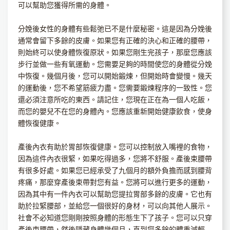
可以幫助您獲得所需的身體。
分娩後女性的身體有些鬆弛已不是什麼秘密。這是因為分娩後
通常會留下多餘的皮膚。如果您有正確的決心和正確的腰帶，
則始終可以使身體恢復原狀。如果您剛生完孩子，那麼您應該
步行並做一些有氧運動。您需要足夠的時間使您的身體從分娩
中恢復。幾個月後，您可以開始鍛煉，但開始時會變慢。幾天
的運動後，您不希望筋疲力盡。您需要鍛煉程序的一致性。您
還必須注意所吃的東西。請記住，您現在正在為一個人吃飯，
而您的嬰兒不在您的身體內。您應該重新開始健康飲食，使身
體恢復健康。
產後內衣有助於胃部恢復健康。您可以控制放入嘴裡的食物，
因為這件內衣很緊，如果吃得過多，您將不舒服。產後束腰帶
有很多好處。如果您已經承受了九個月的額外負擔而感到腰背
疼痛，那麼穿產後束帶對您有益。您將可以進行更多的運動，
因為其中有一件內衣可以幫助您提拉胃部多餘的皮膚。它也有
助於拉緊腰部，並給您一個很好的身材，可以向其他人展示。
社會不必知道您剛剛按照身體的形態生下了孩子。您可以只穿
產後束腰帶，然後隱藏身體幾個月，直到您多餘的體重減輕