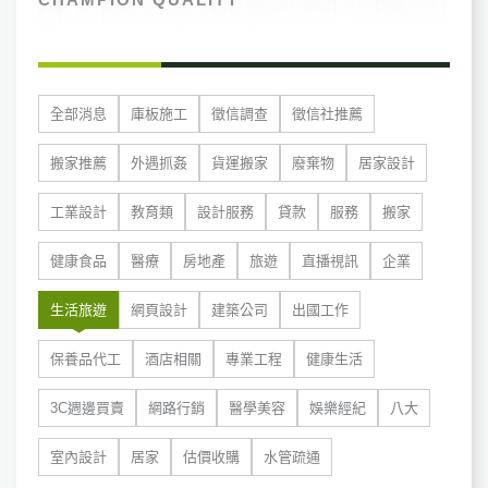
全部消息
庫板施工
徵信調查
徵信社推薦
搬家推薦
外遇抓姦
貨運搬家
廢棄物
居家設計
工業設計
教育類
設計服務
貸款
服務
搬家
健康食品
醫療
房地產
旅遊
直播視訊
企業
生活旅遊
網頁設計
建築公司
出國工作
保養品代工
酒店相關
專業工程
健康生活
3C週邊買賣
網路行銷
醫學美容
娛樂經紀
八大
室內設計
居家
估價收購
水管疏通