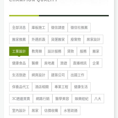
全部消息
庫板施工
徵信調查
徵信社推薦
搬家推薦
外遇抓姦
貨運搬家
廢棄物
居家設計
工業設計
教育類
設計服務
貸款
服務
搬家
健康食品
醫療
房地產
旅遊
直播視訊
企業
生活旅遊
網頁設計
建築公司
出國工作
保養品代工
酒店相關
專業工程
健康生活
3C週邊買賣
網路行銷
醫學美容
娛樂經紀
八大
室內設計
居家
估價收購
水管疏通