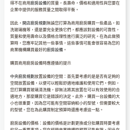
得不在商用
廚房設備
的質量，長壽命，價格和適用性與您要在
企業中提供的服務質量之間取得平衡。
因此，
開店廚房規劃
無論您打算為商用廚房購買一些產品，如
洗玻璃機等，還是要完全更換它們，都應該對設備的可靠性，
質量和使用壽命以及價格合理性進行廣泛的研究。在為此做預
算時，您應牢記其他一些事情，這些事情可能會很容易為您的
商業機構購買最好的
廚房設備
。
購買商用廚房設備時應遵循的提示
中央廚房規劃
放置設備的空間：首先要考慮的是是否有足夠的
空間放置設備，以便可以輕鬆舒適地維護和使用它們。例如，
您打算購買玻璃清洗機，卻無法將其放置在可以有效使用的合
適地方，那麼購買它是錯誤的決定。此外，購買一台設備的大
小也很重要，因為您可能有空間容納較小的型號，但需要較大
的型號。您在為此購買制定預算時還應考慮這一點。
廚房設備的價格：設備的價格是計劃更換或分批購買時要考慮
的另一重要事項。您在經營商業機構時預算可能有限，因此在