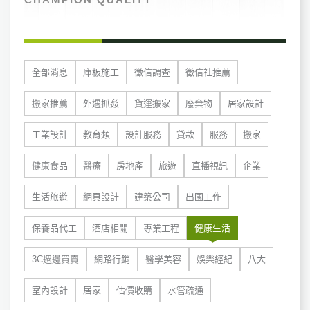
全部消息
庫板施工
徵信調查
徵信社推薦
搬家推薦
外遇抓姦
貨運搬家
廢棄物
居家設計
工業設計
教育類
設計服務
貸款
服務
搬家
健康食品
醫療
房地產
旅遊
直播視訊
企業
生活旅遊
網頁設計
建築公司
出國工作
保養品代工
酒店相關
專業工程
健康生活
3C週邊買賣
網路行銷
醫學美容
娛樂經紀
八大
室內設計
居家
估價收購
水管疏通