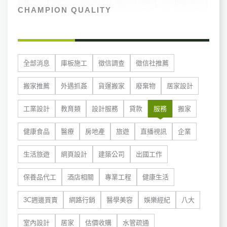
CHAMPION QUALITY
全部消息
庫板施工
徵信調查
徵信社推薦
搬家推薦
外遇抓姦
貨運搬家
廢棄物
居家設計
工業設計
教育類
設計服務
貸款
服務
搬家
健康食品
醫療
房地產
旅遊
直播視訊
企業
生活旅遊
網頁設計
建築公司
出國工作
保養品代工
酒店相關
專業工程
健康生活
3C週邊買賣
網路行銷
醫學美容
娛樂經紀
八大
室內設計
居家
估價收購
水管疏通