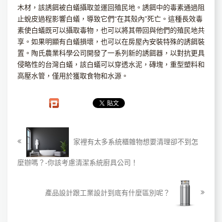
木材，該誘餌被白蟻攝取並運回殖民地。誘餌中的毒素通過阻
止蛻皮過程影響白蟻，導致它們“在其殼內”死亡。這種長效毒
素使白蟻既可以攝取毒物，也可以將其帶回與他們的殖民地共
享。如果明顯有白蟻損壞，也可以在房屋內安裝特殊的誘餌裝
置。陶氏農業科學公司開發了一系列新的誘餌器，以對抗更具
侵略性的台灣白蟻，該白蟻可以穿透水泥，磚塊，重型塑料和
高壓水管，僅用於獲取食物和水源。
家裡有太多系統櫃雜物想要清理卻不到怎
麼辦嗎？-你該考慮清潔系統廚具公司！
產品設計跟工業設計到底有什麼區別呢？