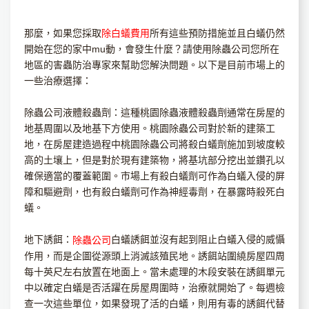
那麼，如果您採取
除白蟻費用
所有這些預防措施並且白蟻仍然
開始在您的家中mu動，會發生什麼？請使用除蟲公司您所在
地區的害蟲防治專家來幫助您解決問題。以下是目前市場上的
一些治療選擇：
除蟲公司液體殺蟲劑：這種桃園除蟲液體殺蟲劑通常在房屋的
地基周圍以及地基下方使用。桃園除蟲公司對於新的建築工
地，在房屋建造過程中桃園除蟲公司將殺白蟻劑施加到坡度較
高的土壤上，但是對於現有建築物，將基坑部分挖出並鑽孔以
確保適當的覆蓋範圍。市場上有殺白蟻劑可作為白蟻入侵的屏
障和驅避劑，也有殺白蟻劑可作為神經毒劑，在暴露時殺死白
蟻。
地下誘餌：
白蟻誘餌並沒有起到阻止白蟻入侵的威懾
除蟲公司
作用，而是企圖從源頭上消滅該殖民地。誘餌站圍繞房屋四周
每十英尺左右放置在地面上。當未處理的木段安裝在誘餌單元
中以確定白蟻是否活躍在房屋周圍時，治療就開始了。每週檢
查一次這些單位，如果發現了活的白蟻，則用有毒的誘餌代替