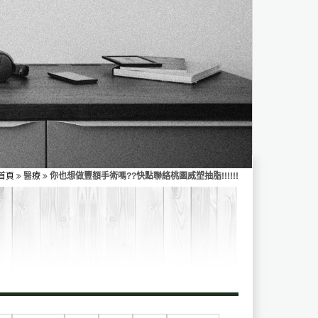
首頁
醫療
你也想做豐額手術嗎??快點聯絡桃園威塑抽脂!!!!!!