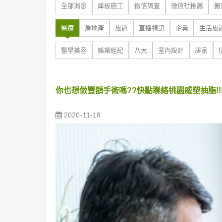
全部消息
庫板施工
徵信調查
徵信社推薦
搬
醫療
房地產
旅遊
直播視訊
企業
生活旅
醫學美容
娛樂經紀
八大
室內設計
居家
你也想做豐額手術嗎??快點聯絡桃園威塑抽脂!!!!
2020-11-18