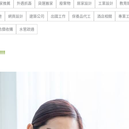
家推薦
外遇抓姦
貨運搬家
廢棄物
居家設計
工業設計
教育
遊
網頁設計
建築公司
出國工作
保養品代工
酒店相關
專業
估價收購
水管疏通
!!