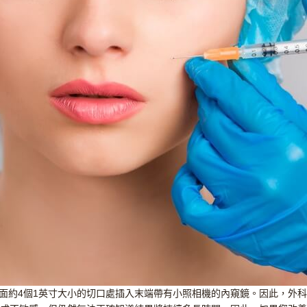
背面約4個1英寸大小的切口處插入末端帶有小照相機的內窺鏡。因此，外