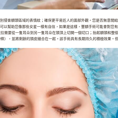
別侵害額頭區域的表情紋；確保更平易近人的面部外觀。您是否無意間給
可以幫助您像那些女星一樣有自信，如果是這樣，豐額手術可能會對您有
種提拉需要從一隻耳朵到另一隻耳朵在頭頂上切開一個切口；抬起額頭和整
的條），並將剩餘的頭皮縫合在一起。該手術具有長期持久的積極效果。