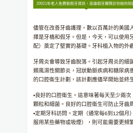
20021年老人免費裝假牙資訊，高雄假牙團隊診你給你知
儘管在改善牙齒護理，數以百萬計的美國
擇是牙橋和假牙。但是，今天，可以使用
配）奠定了堅實的基礎。牙科植入物的外
牙周炎會導致牙齒脫落。引起牙周炎的細
類風濕性關節炎，冠狀動脈疾病和糖尿病
的口腔衛生計劃，該計劃應儘早開始並終
•良好的口腔衛生。這意味著每天至少兩
顆粒和細菌。良好的口腔衛生可防止牙齒
•定期牙科訪問。定期（通常每6到12個月
服用某些藥物或吸煙），則可能需要更頻