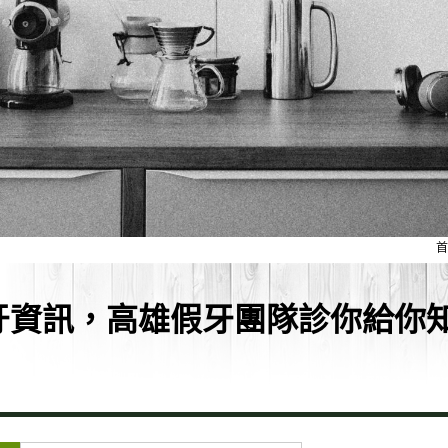
首
假牙資訊，高雄假牙團隊診你給你