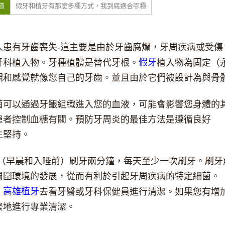
道
假牙和植牙有那麼多種方式，我到底適合哪種
人患有牙齒喪失-這主要是由於牙齒腐爛，牙周疾病或受傷
假牙
牙科植入物。牙種植體是替代牙根。
植入物為固定（
觀和感覺就像您自己的牙齒。並且由於它們被設計為與骨
菌可以通過牙齦組織進入您的血液，可能會影響您身體的
患者控制血糖有關。預防牙周炎的最佳方法是遵循良好
生堅持。
次（早晨和入睡前）刷牙兩分鐘，每天至少一次刷牙。刷牙
周圍環境的發展，從而有利於引起牙周疾病的特定細菌。
高雄植牙
）
去看牙醫或牙科保健員進行清潔。如果您有增
繁地進行專業清潔。