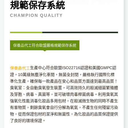
規範保存系統
CHAMPION QUALITY
保養品代工符合歐盟嚴格規範保存系統
生產中心符合歐盟ISO22716認證和美國GMPC認
保養品代工
證，10萬級無塵淨化車間，無菌全封閉，嚴格執行國際化標
準化生產，確保每一款產品在安心和品質方面達到最高品質！
臭氧室：全自動臭氧發生裝置，可高效持久的殺滅細菌繁殖體
及芽胞、病毒、真菌等，並可破壞肉毒桿菌病毒。利用臭氧其
強氧化性能消毒化妝品多用包材，在殺滅微生物的同時不產生
有害物質，剩餘臭氧會自行分解為氧氣，不產生任何殘留污染
物，從而保證包材的潔淨和無菌性，為化妝品的品質保證提供
了良好的環境保證。