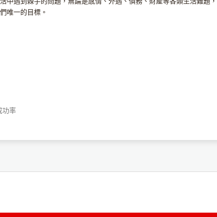
活中遇到棘手的問題，無論是感情、外遇、債務、財產等各類生活難題，
們唯一的目標。
成功率