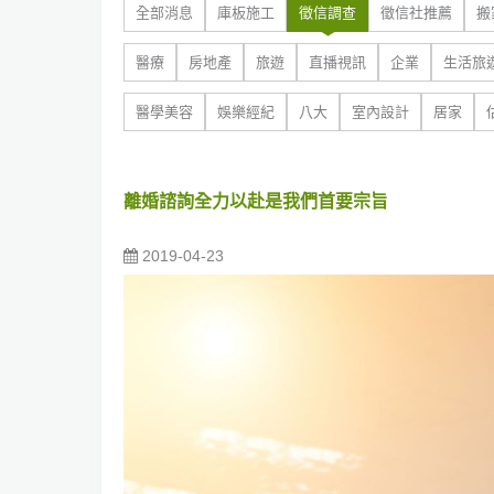
全部消息
庫板施工
徵信調查
徵信社推薦
搬
醫療
房地產
旅遊
直播視訊
企業
生活旅
醫學美容
娛樂經紀
八大
室內設計
居家
離婚諮詢全力以赴是我們首要宗旨
2019-04-23