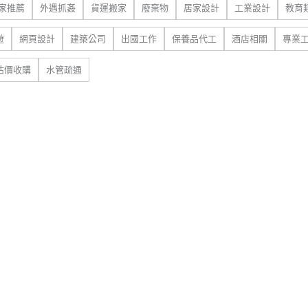
家推薦
外遇抓姦
貨運搬家
廢棄物
居家設計
工業設計
教育
遊
網頁設計
建築公司
出國工作
保養品代工
酒店相關
專業
估價收購
水管疏通