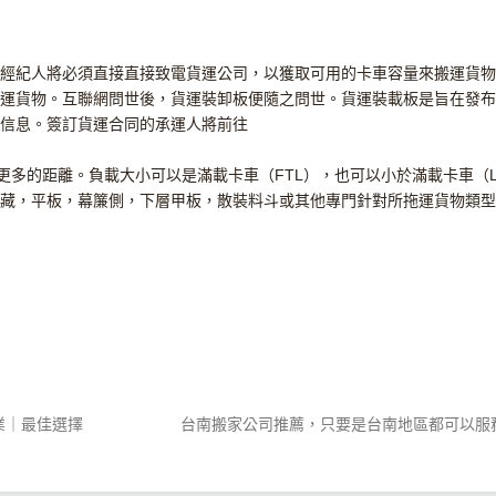
經紀人將必須直接直接致電貨運公司，以獲取可用的卡車容量來搬運貨物
運貨物。互聯網問世後，貨運裝卸板便隨之問世。貨運裝載板是旨在發布
信息。簽訂貨運合同的承運人將前往
更多的距離。負載大小可以是滿載卡車（FTL），也可以小於滿載卡車（L
藏，平板，幕簾側，下層甲板，散裝料斗或其他專門針對所拖運貨物類型
業｜最佳選擇
台南搬家公司推薦，只要是台南地區都可以服