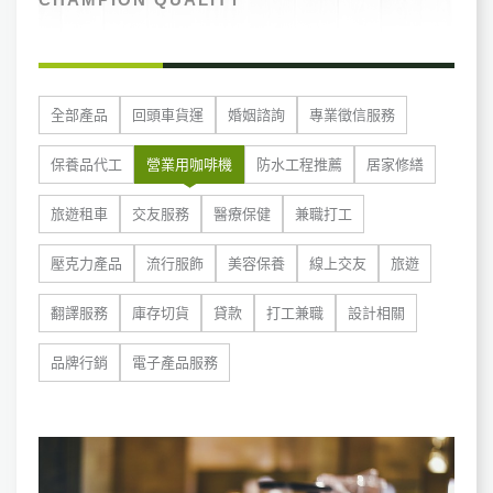
全部產品
回頭車貨運
婚姻諮詢
專業徵信服務
保養品代工
營業用咖啡機
防水工程推薦
居家修繕
旅遊租車
交友服務
醫療保健
兼職打工
壓克力產品
流行服飾
美容保養
線上交友
旅遊
翻譯服務
庫存切貨
貸款
打工兼職
設計相關
品牌行銷
電子產品服務