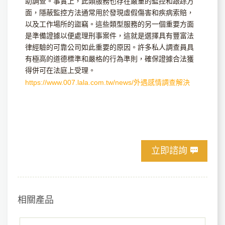
助調查。事實上，此類服務也存在嚴重的監控和跟踪方
面，隱蔽監控方法通常用於發現虛假傷害和疾病索賠，
以及工作場所的盜竊。這些類型服務的另一個重要方面
是準備證據以便處理刑事案件，這就是選擇具有豐富法
律經驗的可靠公司如此重要的原因。許多私人調查員具
有極高的道德標準和嚴格的行為準則，確保證據合法獲
得併可在法庭上受理。
https://www.007.lala.com.tw/news/外遇感情調查解決
立即諮詢
相關產品